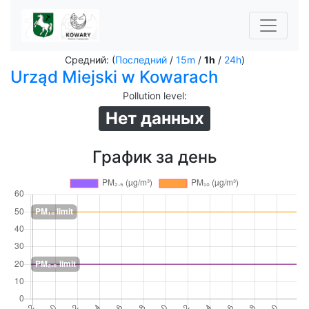
Средний: (
Последний
/
15m
/
1h
/
24h
)
Urząd Miejski w Kowarach
Pollution level
:
Нет данных
График за день