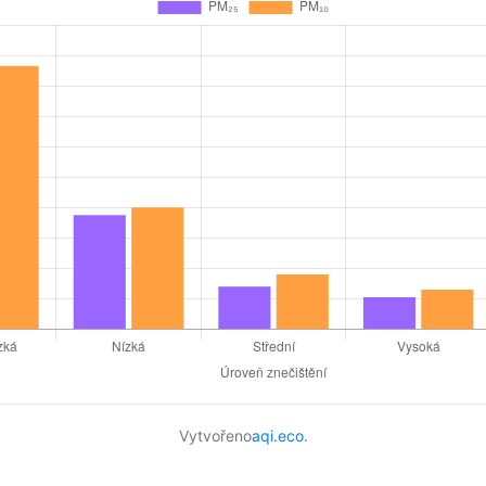
Vytvořeno
aqi.eco
.