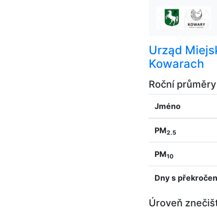
Urząd Miejs
Kowarach
Roční průměry
Jméno
PM
2.5
PM
10
Dny s překroče
Úroveň znečiš