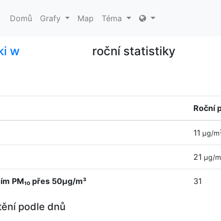
Domů
Grafy
Map
Téma
ki w
roční statistiky
Roční 
11
µg/m
21
µg/m
ním PM₁₀ přes 50µg/m³
31
tění podle dnů