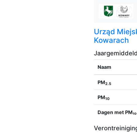
Urząd Miejs
Kowarach
Jaargemiddel
Naam
PM
2.5
PM
10
Dagen met PM₁₀
Verontreinigin