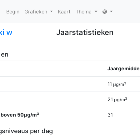
Begin
Grafieken
Kaart
Thema
ki w
Jaarstatistieken
den
Jaargemidde
11
3
µg/m
21
3
µg/m
 boven 50µg/m³
31
gsniveaus per dag